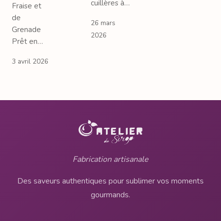
cuillères à…
Fraise et
de
26 mars
Grenade
2026
Prêt en…
3 avril 2026
Fabrication artisanale
Des saveurs authentiques pour sublimer vos moments
gourmands.