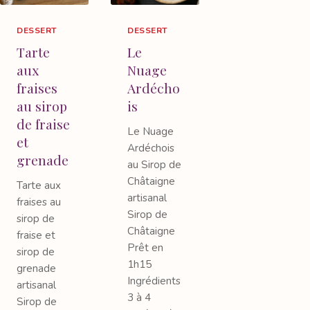
DESSERT
DESSERT
Tarte
Le
aux
Nuage
fraises
Ardécho
au sirop
is
de fraise
Le Nuage
et
Ardéchois
grenade
au Sirop de
Châtaigne
Tarte aux
artisanal
fraises au
Sirop de
sirop de
Châtaigne
fraise et
Prêt en
sirop de
1h15
grenade
Ingrédients
artisanal
3 à 4
Sirop de