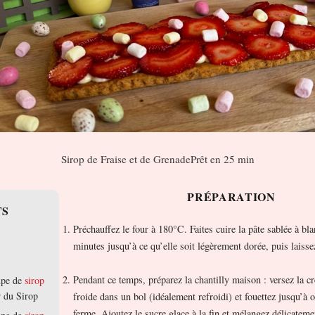
Sirop de Fraise et de Grenade
Prêt en 25 min
PRÉPARATION
TS
Préchauffez le four à 180°C. Faites cuire la pâte sablée à bl
minutes jusqu’à ce qu’elle soit légèrement dorée, puis laissez
Pendant ce temps, préparez la chantilly maison : versez la cr
oupe de
sirop
 du Sirop
froide dans un bol (idéalement refroidi) et fouettez jusqu’à o
ferme. Ajoutez le sucre glace à la fin et mélangez délicateme