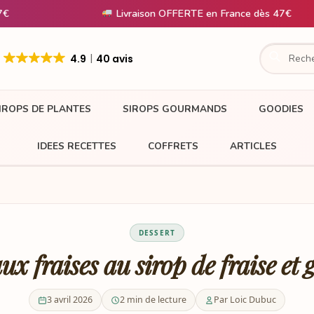
Livraison OFFERTE en France dès 47€
4.9
40 avis
IROPS DE PLANTES
SIROPS GOURMANDS
GOODIES
IDEES RECETTES
COFFRETS
ARTICLES
DESSERT
ux fraises au sirop de fraise et
3 avril 2026
2 min de lecture
Par Loic Dubuc