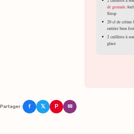
2 cuillères à s
de grenade
Atel
Sirop
20 cl de crème 
entière bien fro
2 cuillères à so
glace
f
𝕏
P
✉
Partager :