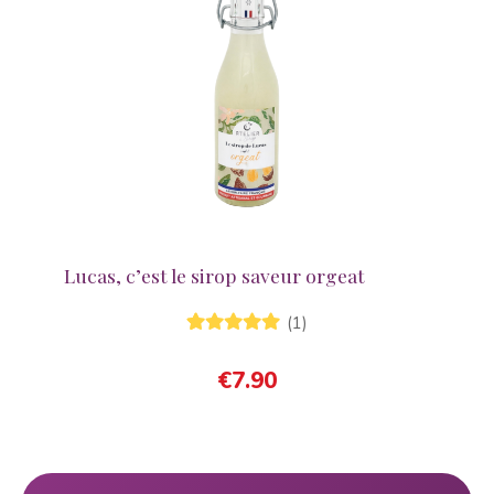
Lucas, c’est le sirop saveur orgeat
(1)
1
Noté
5.00
sur
5 basé sur
€
7.90
notation
client