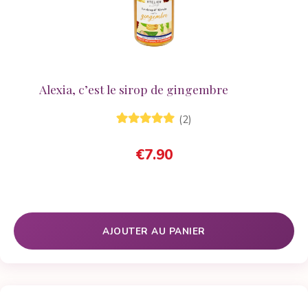
Alexia, c’est le sirop de gingembre
(2)
2
Noté
5.00
sur
5 basé sur
€
7.90
notations
client
AJOUTER AU PANIER