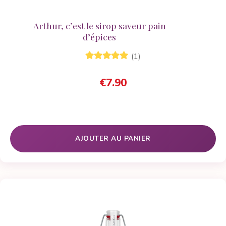
Arthur, c’est le sirop saveur pain
d’épices
(1)
1
Noté
5.00
sur
5 basé sur
€
7.90
notation
client
AJOUTER AU PANIER