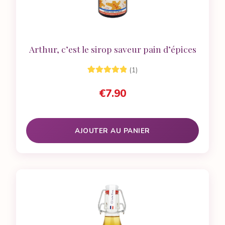
Arthur, c’est le sirop saveur pain d’épices
(1)
1
Noté
5.00
sur
€
7.90
5 basé sur
notation
client
AJOUTER AU PANIER