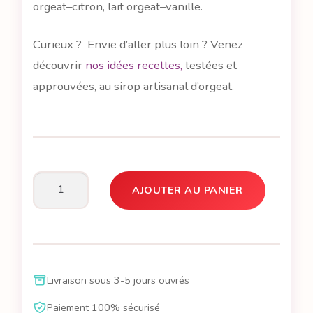
orgeat–citron, lait orgeat–vanille.
Curieux ? Envie d’aller plus loin ? Venez
découvrir
nos idées recettes,
testées et
approuvées, au sirop artisanal d’orgeat.
AJOUTER AU PANIER
quantité
de
Lucas,
c'est
le
Livraison sous 3-5 jours ouvrés
sirop
saveur
Paiement 100% sécurisé