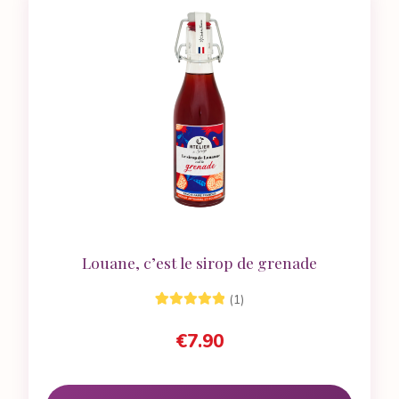
Louane, c’est le sirop de grenade
(1)
1
Noté
5.00
sur
€
7.90
5 basé sur
notation
client