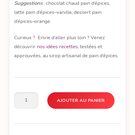
Suggestions
: chocolat chaud pain d’épices,
latte pain d’épices–vanille, dessert pain
d’épices–orange.
Curieux ? Envie d’aller plus loin ? Venez
découvrir
nos idées recettes,
testées et
approuvées, au sirop artisanal de pain d’épices.
AJOUTER AU PANIER
quantité
de
Arthur,
c'est
le