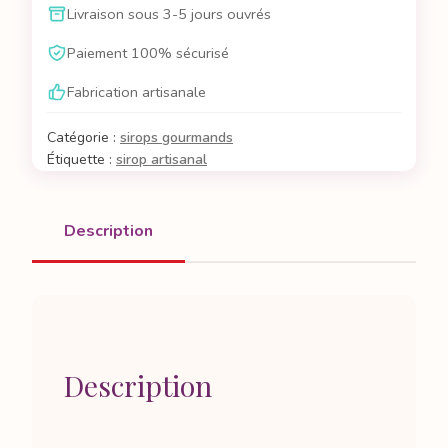
Livraison sous 3-5 jours ouvrés
sirop
saveur
Paiement 100% sécurisé
pain
Fabrication artisanale
d'épices
Catégorie :
sirops gourmands
Étiquette :
sirop artisanal
Description
Description