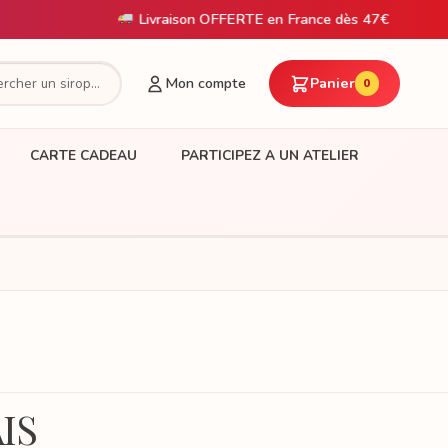
Livraison OFFERTE en France dès 47€
Liv
Mon compte
Panier
0
CARTE CADEAU
PARTICIPEZ A UN ATELIER
IS