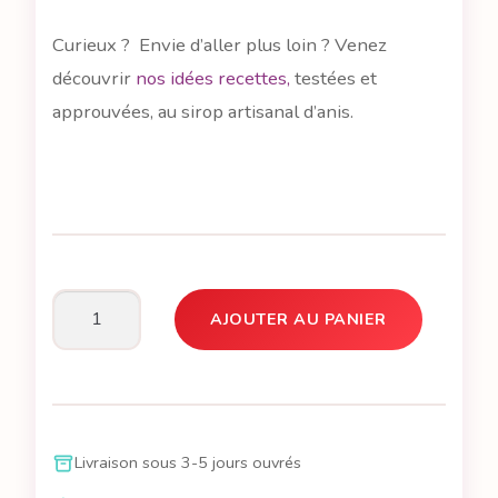
Curieux ? Envie d’aller plus loin ? Venez
découvrir
nos idées recettes,
testées et
approuvées, au sirop artisanal d’anis.
AJOUTER AU PANIER
quantité
de
Lili,
c'est
le
Livraison sous 3-5 jours ouvrés
sirop
d'anis