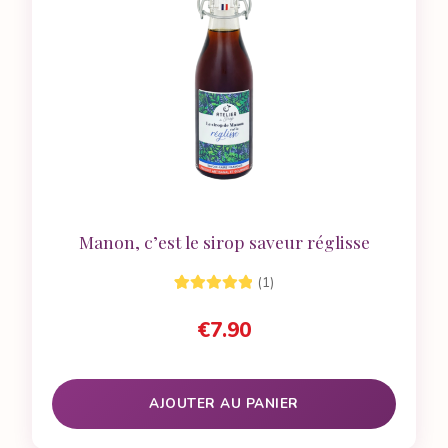
Manon, c’est le sirop saveur réglisse
(1)
1
Noté
5.00
sur
€
7.90
5 basé sur
notation
client
AJOUTER AU PANIER