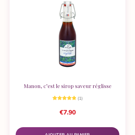
Manon, c’est le sirop saveur réglisse
(1)
1
Noté
5.00
sur
€
7.90
5 basé sur
notation
client
AJOUTER AU PANIER