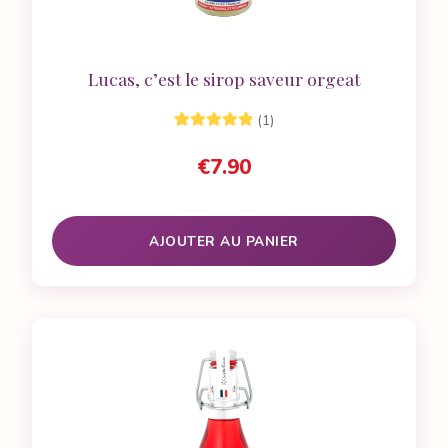
Lucas, c’est le sirop saveur orgeat
(1)
1
Noté
5.00
sur
€
7.90
5 basé sur
notation
client
AJOUTER AU PANIER