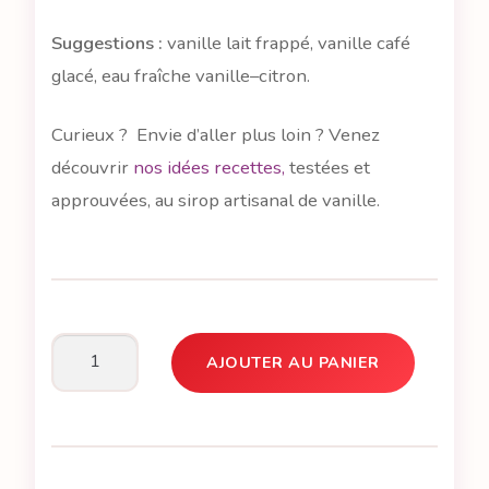
Suggestions :
vanille lait frappé, vanille café
glacé, eau fraîche vanille–citron.
Curieux ? Envie d’aller plus loin ? Venez
découvrir
nos idées recettes,
testées et
approuvées, au sirop artisanal de vanille.
AJOUTER AU PANIER
quantité
de
Louis,
c'est
le