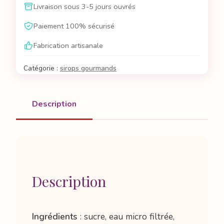
Livraison sous 3-5 jours ouvrés
sirop
de
Paiement 100% sécurisé
vanille
Fabrication artisanale
Catégorie :
sirops gourmands
Description
Description
Ingrédients
: sucre, eau micro filtrée,