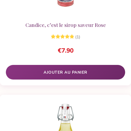
Candice, c’est le sirop saveur Rose
(1)
1
Noté
5.00
sur
€
7.90
5 basé sur
notation
client
AJOUTER AU PANIER