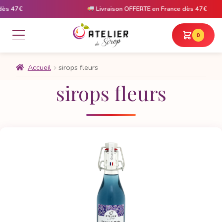
 47€
Livraison OFFERTE en France dès 47€
0
Accueil
sirops fleurs
sirops fleurs