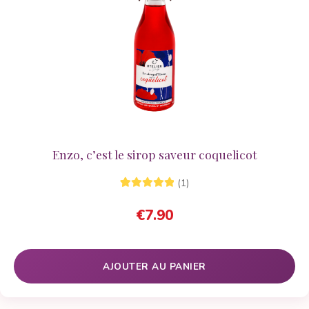
Enzo, c’est le sirop saveur coquelicot
(1)
1
Noté
5.00
sur
€
7.90
5 basé sur
notation
client
AJOUTER AU PANIER