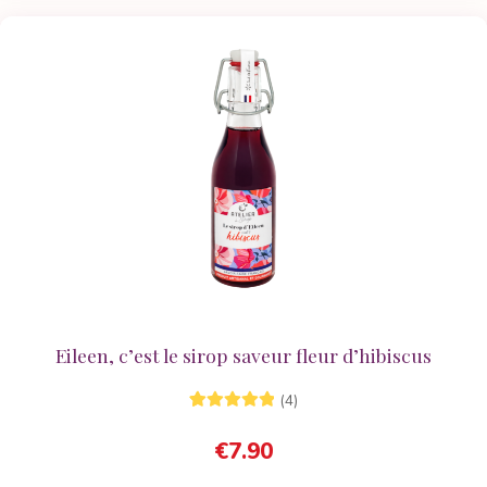
Eileen, c’est le sirop saveur fleur d’hibiscus
(4)
4
Noté
5.00
sur
€
7.90
5 basé sur
notations