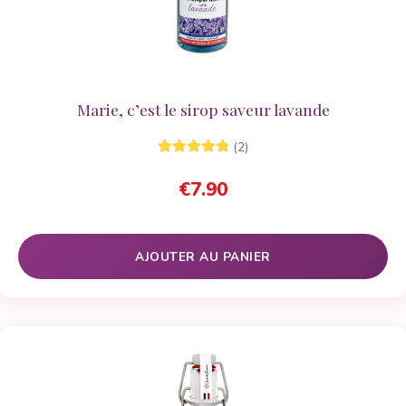
Marie, c’est le sirop saveur lavande
(2)
2
Noté
5.00
sur
€
7.90
5 basé sur
notations
client
AJOUTER AU PANIER