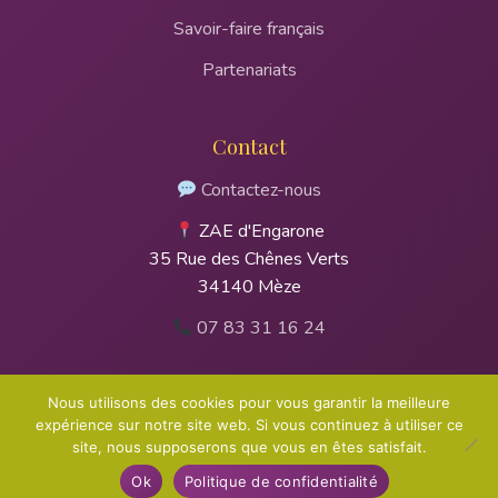
Savoir-faire français
Partenariats
Contact
Contactez-nous
ZAE d'Engarone
35 Rue des Chênes Verts
34140 Mèze
07 83 31 16 24
Nous utilisons des cookies pour vous garantir la meilleure
expérience sur notre site web. Si vous continuez à utiliser ce
site, nous supposerons que vous en êtes satisfait.
© 2026 Atelier du Sirop - Tous droits réservés - Développé
par MaiShop
Ok
Politique de confidentialité