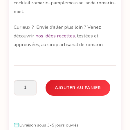
cocktail romarin–pamplemousse, soda romarin–
miel.
Curieux ? Envie d’aller plus loin ? Venez
découvrir
nos idées recettes,
testées et
approuvées, au sirop artisanal de romarin.
AJOUTER AU PANIER
quantité
de
Margot,
c'est
le
Livraison sous 3-5 jours ouvrés
sirop