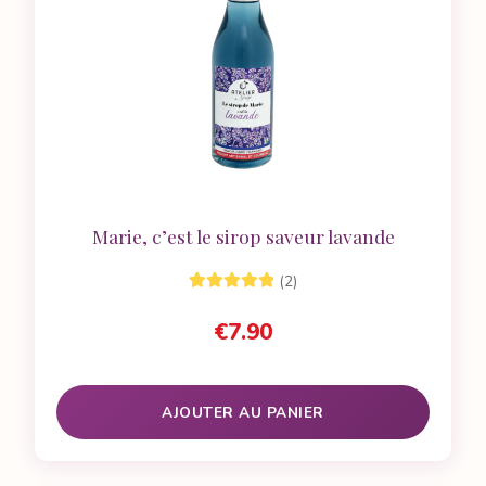
Marie, c’est le sirop saveur lavande
(2)
2
Noté
5.00
sur
€
7.90
5 basé sur
notations
client
AJOUTER AU PANIER