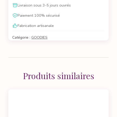
verre
Livraison sous 3-5 jours ouvrés
25cl
Atelier
Paiement 100% sécurisé
du
Fabrication artisanale
Sirop
Catégorie :
GOODIES
Produits similaires