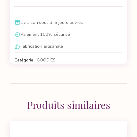
EcoCup
Atelier
du
Livraison sous 3-5 jours ouvrés
Sirop
Paiement 100% sécurisé
Fabrication artisanale
Catégorie :
GOODIES
Produits similaires