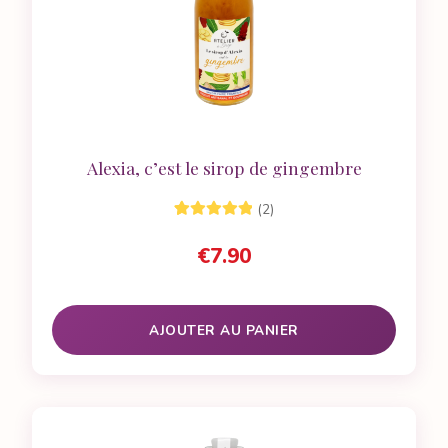
Alexia, c’est le sirop de gingembre
(2)
2
Noté
5.00
sur
€
7.90
5 basé sur
notations
client
AJOUTER AU PANIER