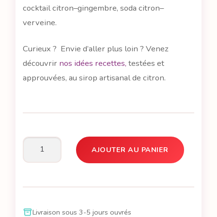
cocktail citron–gingembre, soda citron–
verveine.
Curieux ? Envie d’aller plus loin ? Venez
découvrir
nos idées recettes,
testées et
approuvées, au sirop artisanal de citron.
AJOUTER AU PANIER
quantité
de
Baptiste,
c'est
le
Livraison sous 3-5 jours ouvrés
sirop