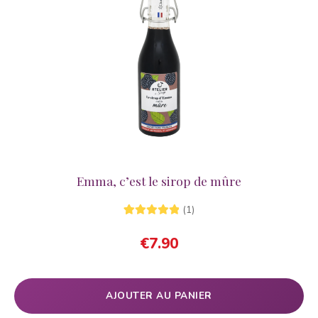
Emma, c’est le sirop de mûre
(1)
1
Noté
5.00
sur
€
7.90
5 basé sur
notation
client
AJOUTER AU PANIER