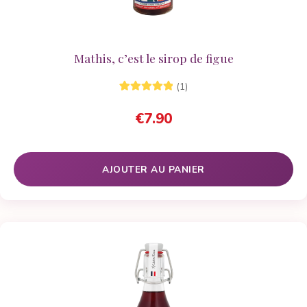
Mathis, c’est le sirop de figue
(1)
1
Noté
5.00
sur
€
7.90
5 basé sur
notation
client
AJOUTER AU PANIER