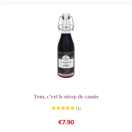
Tom, c’est le sirop de cassis
(1)
1
Noté
5.00
sur
€
7.90
5 basé sur
notation