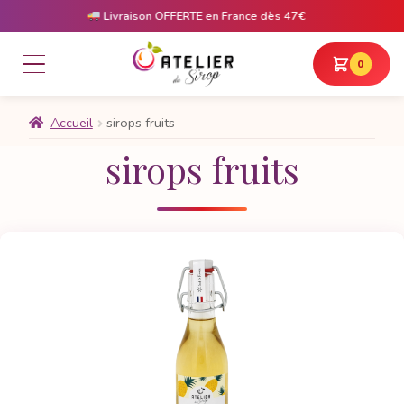
Livraison OFFERTE en France dès 47€
Li
0
Accueil
sirops fruits
sirops fruits