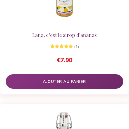
Lana, c’est le sirop d’ananas
(1)
1
Noté
5.00
sur
€
7.90
5 basé sur
notation
client
AJOUTER AU PANIER