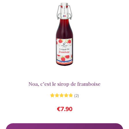
Noa, c’est le sirop de framboise
(2)
2
Noté
5.00
sur
€
7.90
5 basé sur
notations
client