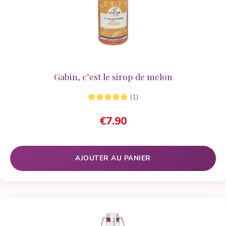
Gabin, c’est le sirop de melon
(1)
1
Noté
5.00
sur
€
7.90
5 basé sur
notation
client
AJOUTER AU PANIER