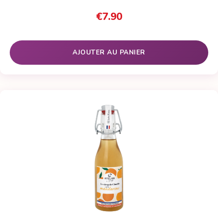
1
Noté
5.00
sur
€
7.90
5 basé sur
notation
client
AJOUTER AU PANIER