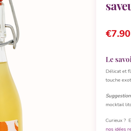
saveu
€
7.90
Le savoi
Délicat et f
touche exot
Suggestion
mocktail li
Curieux ? E
nos idées r