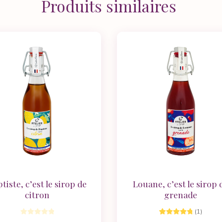
Produits similaires
tiste, c’est le sirop de
Louane, c’est le sirop 
citron
grenade
(1)
1
Noté
5.00
sur