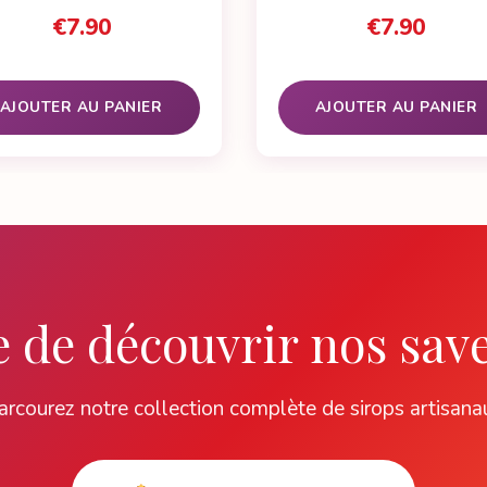
5 basé sur
€
7.90
€
7.90
notation client
AJOUTER AU PANIER
AJOUTER AU PANIER
 de découvrir nos sav
arcourez notre collection complète de sirops artisana