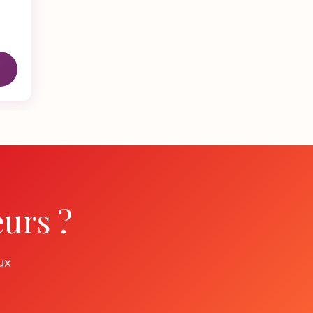
eurs ?
ux