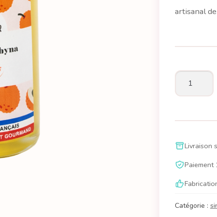
artisanal de 
quantité
de
Athyna,
c'est
le
Livraison 
sirop
saveur
Paiement 
Litchi
Fabricatio
Catégorie :
si